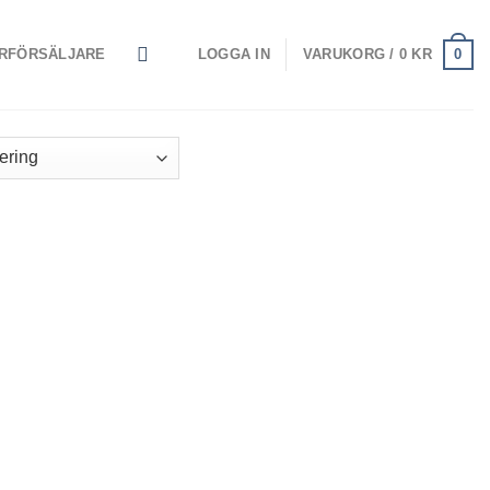
0
RFÖRSÄLJARE
LOGGA IN
VARUKORG /
0
KR