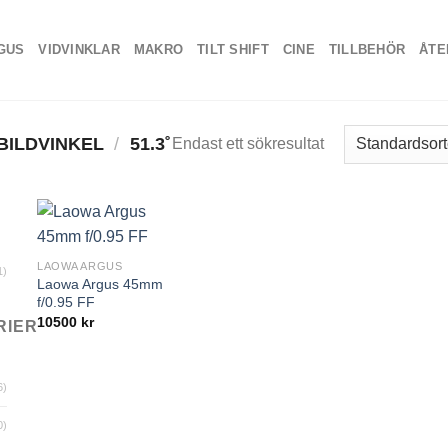
GUS
VIDVINKLAR
MAKRO
TILT SHIFT
CINE
TILLBEHÖR
ÅTE
BILDVINKEL
/
51.3˚
Endast ett sökresultat
LAOWA ARGUS
1)
Laowa Argus 45mm
f/0.95 FF
10500
kr
RIER
6)
0)