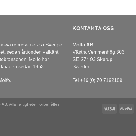
KONTAKTA OSS
aowa representeras i Sverige
Molfo AB
 ett sedan årtionden välkänt
Västra Vemmenhög 303
tobranschen. Molfo har
SE-274 93 Skurup
arknaden sedan 1953.
Sweden
olfo.
Tel +46 (0) 70 7192189
B. Alla rättigheter förbehålles.