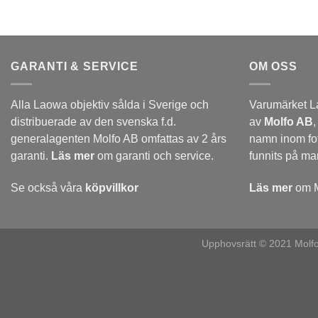
GARANTI & SERVICE
OM OSS
Alla Laowa objektiv sålda i Sverige och
Varumärket L
distribuerade av den svenska f.d.
av
Molfo AB
,
generalagenten Molfo AB omfattas av 2 års
namn inom fo
garanti.
Läs mer
om garanti och service.
funnits på m
Se också våra
köpvillkor
Läs mer
om M
Upphovsrätt © 2021 Molfo A