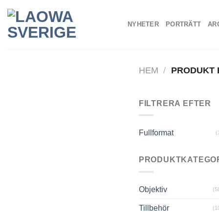
Skip
to
NYHETER
PORTRÄTT
AR
content
HEM
/
PRODUKT 
FILTRERA EFTER
Fullformat
(
PRODUKTKATEGO
Objektiv
(5
Tillbehör
(1