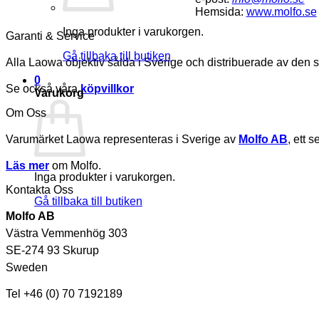
Hemsida:
www.molfo.se
Inga produkter i varukorgen.
Garanti & Service
Gå tillbaka till butiken
Alla Laowa objektiv sålda i Sverige och distribuerade av den 
0
Se också våra
köpvillkor
Varukorg
Om Oss
Varumärket Laowa representeras i Sverige av
Molfo AB
, ett 
Läs mer
om Molfo.
Inga produkter i varukorgen.
Kontakta Oss
Gå tillbaka till butiken
Molfo AB
Västra Vemmenhög 303
SE-274 93 Skurup
Sweden
Tel +46 (0) 70 7192189