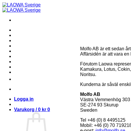
Skip
to
content
Molfo AB är ett sedan å
Affärsidén är att vara en 
Förutom Laowa represente
Kamakura, Lotus, Cokin
Noritsu.
Kunderna är såväl enskild
Molfo AB
Logga in
Västra Vemmenhög 303
SE-274 93 Skurup
Varukorg /
0
kr
0
Sweden
Tel +46 (0) 8 4495125
Mobil: +46 (0) 70 71921
e-post:
info@molfo.se