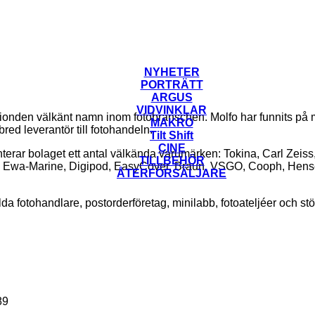
NYHETER
PORTRÄTT
ARGUS
VIDVINKLAR
rtionden välkänt namn inom fotobranschen. Molfo har funnits p
MAKRO
bred leverantör till fotohandeln.
Tilt Shift
CINE
rar bolaget ett antal välkända varumärken: Tokina, Carl Zeiss
TILLBEHÖR
, Ewa-Marine, Digipod, EasyCover, Braun, VSGO, Cooph, Hens
ÅTERFÖRSÄLJARE
a fotohandlare, postorderföretag, minilabb, fotoateljéer och stö
89