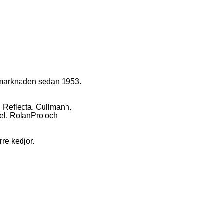
å marknaden sedan 1953.
, Reflecta, Cullmann,
el, RolanPro och
rre kedjor.