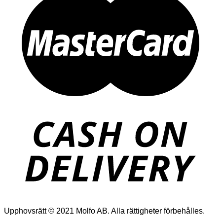
Upphovsrätt © 2021 Molfo AB. Alla rättigheter förbehålles.