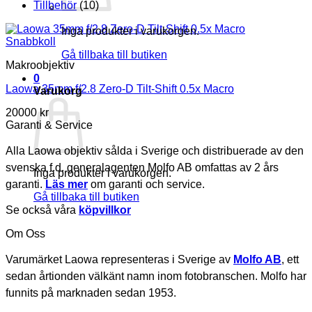
Tillbehör
(10)
Inga produkter i varukorgen.
Snabbkoll
Gå tillbaka till butiken
Makroobjektiv
0
Laowa 35mm f/2.8 Zero-D Tilt-Shift 0.5x Macro
Varukorg
20000
kr
Garanti & Service
Alla Laowa objektiv sålda i Sverige och distribuerade av den
svenska f.d. generalagenten Molfo AB omfattas av 2 års
Inga produkter i varukorgen.
garanti.
Läs mer
om garanti och service.
Gå tillbaka till butiken
Se också våra
köpvillkor
Om Oss
Varumärket Laowa representeras i Sverige av
Molfo AB
, ett
sedan årtionden välkänt namn inom fotobranschen. Molfo har
funnits på marknaden sedan 1953.