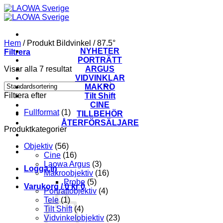
Skip
to
content
Hem
/
Produkt Bildvinkel
/
87.5°
NYHETER
Filtrera
PORTRÄTT
Visar alla 7 resultat
ARGUS
VIDVINKLAR
MAKRO
Filtrera efter
Tilt Shift
CINE
Fullformat
(1)
TILLBEHÖR
ÅTERFÖRSÄLJARE
Produktkategorier
Objektiv
(56)
Cine
(16)
Laowa Argus
(3)
Logga in
Makroobjektiv
(16)
Probe
(5)
Varukorg /
0
kr
0
Porträttobjektiv
(4)
Tele
(1)
Tilt Shift
(4)
Vidvinkelobjektiv
(23)