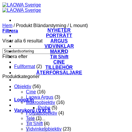
Skip
to
content
Hem
/
Produkt Bländarstyrning
/
L mount)
NYHETER
Filtrera
PORTRÄTT
Visar alla 6 resultat
ARGUS
VIDVINKLAR
MAKRO
Filtrera efter
Tilt Shift
CINE
Fullformat
(2)
TILLBEHÖR
ÅTERFÖRSÄLJARE
Produktkategorier
Objektiv
(56)
Cine
(16)
Laowa Argus
(3)
Logga in
Makroobjektiv
(16)
Probe
(5)
Varukorg /
0
kr
0
Porträttobjektiv
(4)
Tele
(1)
Tilt Shift
(4)
Vidvinkelobjektiv
(23)