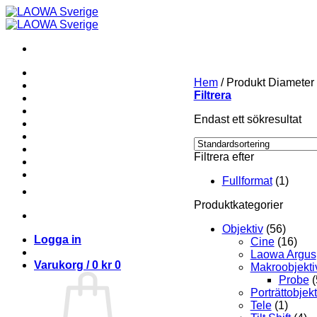
Skip
to
content
Hem
/
Produkt Diameter
Filtrera
Endast ett sökresultat
Filtrera efter
Fullformat
(1)
Produktkategorier
Objektiv
(56)
Logga in
Cine
(16)
Laowa Argus
Varukorg /
0
kr
0
Makroobjekti
Probe
(
Porträttobjekt
Tele
(1)