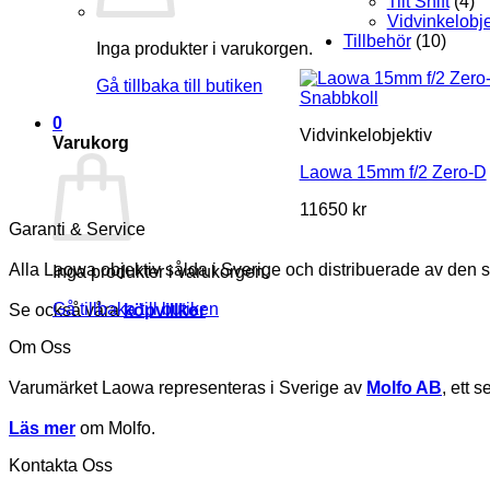
Tilt Shift
(4)
Vidvinkelobje
Tillbehör
(10)
Inga produkter i varukorgen.
Gå tillbaka till butiken
Snabbkoll
0
Vidvinkelobjektiv
Varukorg
Laowa 15mm f/2 Zero-D
11650
kr
Garanti & Service
Alla Laowa objektiv sålda i Sverige och distribuerade av den 
Inga produkter i varukorgen.
Gå tillbaka till butiken
Se också våra
köpvillkor
Om Oss
Varumärket Laowa representeras i Sverige av
Molfo AB
, ett 
Läs mer
om Molfo.
Kontakta Oss