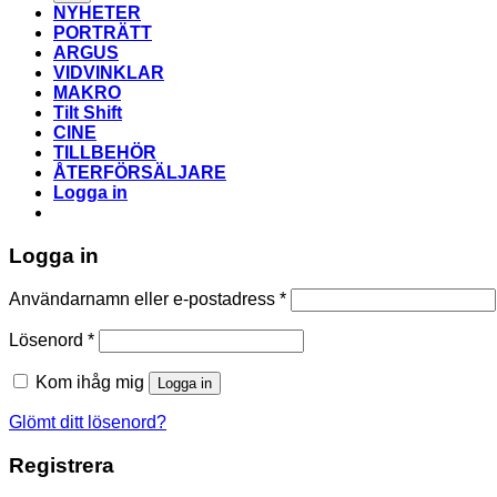
NYHETER
PORTRÄTT
ARGUS
VIDVINKLAR
MAKRO
Tilt Shift
CINE
TILLBEHÖR
ÅTERFÖRSÄLJARE
Logga in
Logga in
Obligatoriskt
Användarnamn eller e-postadress
*
Obligatoriskt
Lösenord
*
Kom ihåg mig
Logga in
Glömt ditt lösenord?
Registrera