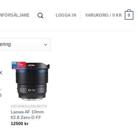
0
RFÖRSÄLJARE
LOGGA IN
VARUKORG /
0
KR
V
8
VIDVINKELOBJEKTIV
Laowa AF 10mm
f/2.8 Zero-D FF
12500
kr