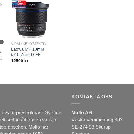
0)
VIDVINKELOBJEKTIV
Laowa MF 10mm
s:
f/2.8 Zero-D FF
—
kr
12500
kr
KONTAKTA OSS
aowa representeras i Sverige
Molfo AB
 ett sedan årtionden välkänt
Västra Vemmenhög 303
tobranschen. Molfo har
SE-274 93 Skurup