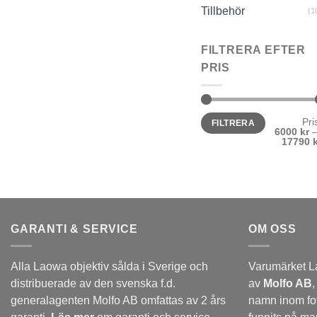
Tillbehör
(1
FILTRERA EFTER
PRIS
Min
Max
Pri
FILTRERA
pris
pris
6000 kr
17790 
GARANTI & SERVICE
OM OSS
Alla Laowa objektiv sålda i Sverige och
Varumärket L
distribuerade av den svenska f.d.
av
Molfo AB
,
generalagenten Molfo AB omfattas av 2 års
namn inom fo