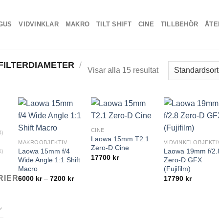
GUS
VIDVINKLAR
MAKRO
TILT SHIFT
CINE
TILLBEHÖR
ÅTE
FILTERDIAMETER
/
Visar alla 15 resultat
CINE
4)
Laowa 15mm T2.1
MAKROOBJEKTIV
VIDVINKELOBJEKTI
Zero-D Cine
Laowa 15mm f/4
Laowa 19mm f/2.
1)
17700
kr
Wide Angle 1:1 Shift
Zero-D GFX
Macro
(Fujifilm)
Prisintervall:
RIER
6000
kr
–
7200
kr
17790
kr
6000 kr
till
7200 kr