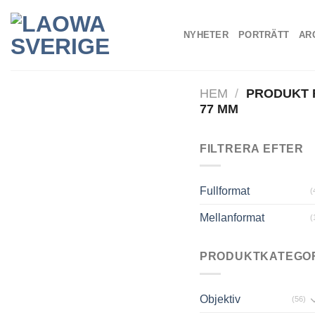
Skip
to
NYHETER
PORTRÄTT
AR
content
HEM
/
PRODUKT 
77 MM
FILTRERA EFTER
Fullformat
(
Mellanformat
(
PRODUKTKATEGO
Objektiv
(56)