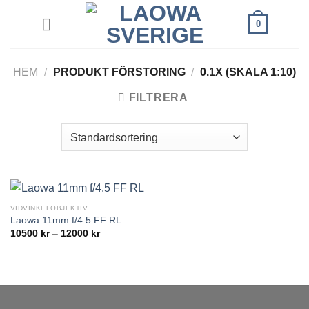
Skip
0
to
content
HEM
/
PRODUKT FÖRSTORING
/
0.1X (SKALA 1:10)
FILTRERA
VIDVINKELOBJEKTIV
Laowa 11mm f/4.5 FF RL
Prisintervall:
10500
kr
–
12000
kr
10500 kr
till
12000 kr