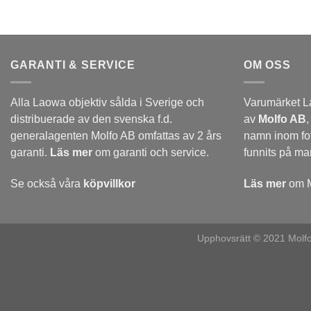
GARANTI & SERVICE
OM OSS
Alla Laowa objektiv sålda i Sverige och
Varumärket L
distribuerade av den svenska f.d.
av
Molfo AB
,
generalagenten Molfo AB omfattas av 2 års
namn inom fo
garanti.
Läs mer
om garanti och service.
funnits på m
Se också våra
köpvillkor
Läs mer
om M
Upphovsrätt © 2021 Molfo A