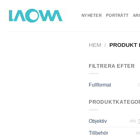
Skip
to
NYHETER
PORTRÄTT
AR
content
HEM
/
PRODUKT
FILTRERA EFTER
Fullformat
(
PRODUKTKATEGO
Objektiv
(56)
Tillbehör
(1