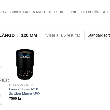
GUS
VIDVINKLAR
MAKRO
TILT SHIFT
CINE
TILLBEHÖR
ÅTE
 LÄNGD
/
120 MM
Visar alla 5 resultat
1)
RIER
MAKROOBJEKTIV
Laowa 90mm f/2.8
2x Ultra Macro APO
7500
kr
0)