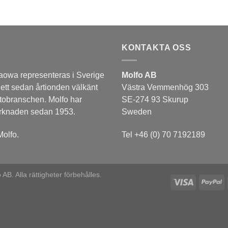
KONTAKTA OSS
aowa representeras i Sverige
Molfo AB
 ett sedan årtionden välkänt
Västra Vemmenhög 303
tobranschen. Molfo har
SE-274 93 Skurup
arknaden sedan 1953.
Sweden
olfo.
Tel +46 (0) 70 7192189
B. Alla rättigheter förbehålles.