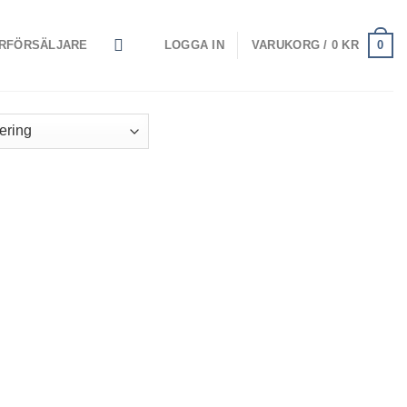
0
RFÖRSÄLJARE
LOGGA IN
VARUKORG /
0
KR