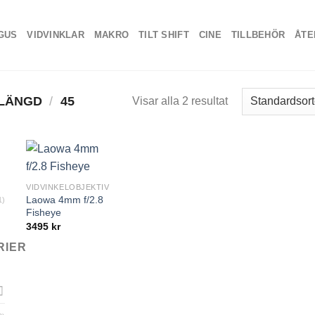
GUS
VIDVINKLAR
MAKRO
TILT SHIFT
CINE
TILLBEHÖR
ÅTE
 LÄNGD
/
45
Visar alla 2 resultat
VIDVINKELOBJEKTIV
Laowa 4mm f/2.8
1)
Fisheye
3495
kr
RIER