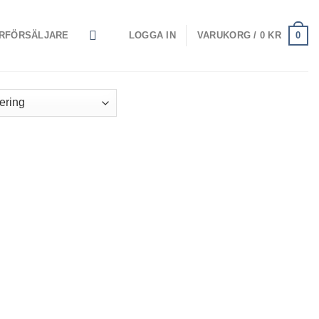
0
RFÖRSÄLJARE
LOGGA IN
VARUKORG /
0
KR