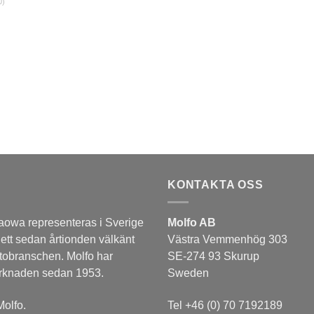
0)
KONTAKTA OSS
aowa representeras i Sverige
Molfo AB
 ett sedan årtionden välkänt
Västra Vemmenhög 303
tobranschen. Molfo har
SE-274 93 Skurup
arknaden sedan 1953.
Sweden
olfo.
Tel +46 (0) 70 7192189