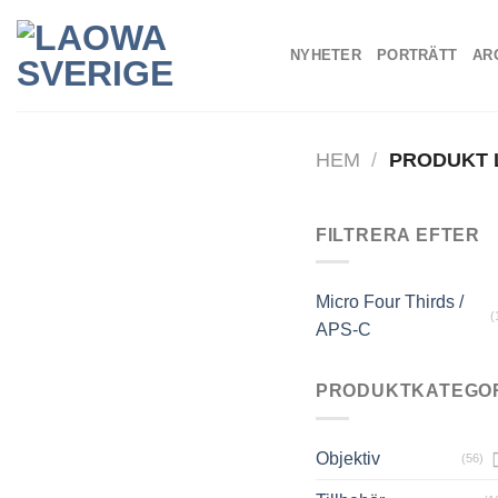
Skip
to
NYHETER
PORTRÄTT
AR
content
HEM
/
PRODUKT
FILTRERA EFTER
Micro Four Thirds /
(
APS-C
PRODUKTKATEGO
Objektiv
(56)