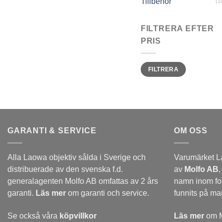
Tillbehör
(1
FILTRERA EFTER
PRIS
Min
Max
FILTRERA
pris
pris
GARANTI & SERVICE
OM OSS
Alla Laowa objektiv sålda i Sverige och
Varumärket L
distribuerade av den svenska f.d.
av
Molfo AB
,
generalagenten Molfo AB omfattas av 2 års
namn inom fo
garanti.
Läs mer
om garanti och service.
funnits på m
Se också våra
köpvillkor
Läs mer
om M