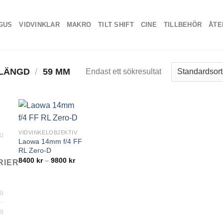
GUS
VIDVINKLAR
MAKRO
TILT SHIFT
CINE
TILLBEHÖR
ÅTE
 LÄNGD
/
59 MM
Endast ett sökresultat
VIDVINKELOBJEKTIV
1)
Laowa 14mm f/4 FF
RL Zero-D
Prisintervall:
8400
kr
–
9800
kr
RIER
8400 kr
till
9800 kr
6)
0)