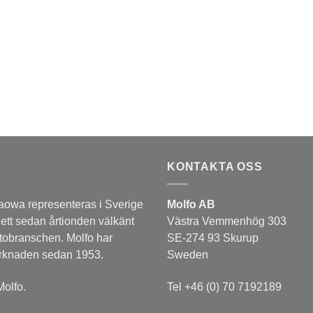
KONTAKTA OSS
aowa representeras i Sverige
Molfo AB
 ett sedan årtionden välkänt
Västra Vemmenhög 303
tobranschen. Molfo har
SE-274 93 Skurup
arknaden sedan 1953.
Sweden
olfo.
Tel +46 (0) 70 7192189