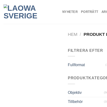
Skip
to
NYHETER
PORTRÄTT
AR
content
HEM
/
PRODUKT
FILTRERA EFTER
Fullformat
(
PRODUKTKATEGO
Objektiv
(5
Tillbehör
(1