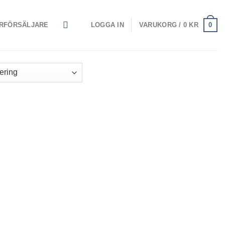
0
RFÖRSÄLJARE
LOGGA IN
VARUKORG /
0
KR