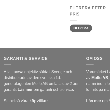
FILTRERA EFTER
PRIS
Min
Max
FILTRERA
pris
pris
GARANTI & SERVICE
OM OSS
Alla Laowa objektiv sålda i Sverige och
Varumärket L
distribuerade av den svenska f.d.
av
Molfo AB
,
generalagenten Molfo AB omfattas av 2 års
namn inom fo
garanti.
Läs mer
om garanti och service.
funnits på m
Se också våra
köpvillkor
Läs mer
om M