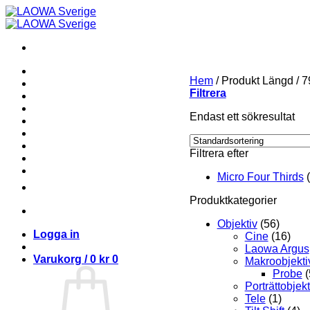
Skip
to
content
Hem
/
Produkt Längd
/
7
Filtrera
Endast ett sökresultat
Filtrera efter
Micro Four Thirds
Produktkategorier
Objektiv
(56)
Logga in
Cine
(16)
Laowa Argus
Varukorg /
0
kr
0
Makroobjekti
Probe
(
Porträttobjekt
Tele
(1)