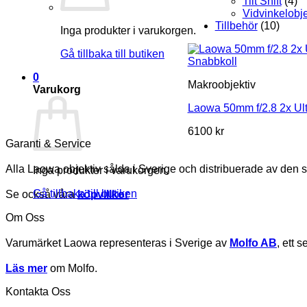
Tilt Shift
(4)
Vidvinkelobje
Tillbehör
(10)
Inga produkter i varukorgen.
Gå tillbaka till butiken
Snabbkoll
0
Makroobjektiv
Varukorg
Laowa 50mm f/2.8 2x Ul
6100
kr
Garanti & Service
Alla Laowa objektiv sålda i Sverige och distribuerade av den 
Inga produkter i varukorgen.
Gå tillbaka till butiken
Se också våra
köpvillkor
Om Oss
Varumärket Laowa representeras i Sverige av
Molfo AB
, ett 
Läs mer
om Molfo.
Kontakta Oss