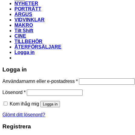
NYHETER
PORTRÄTT
ARGUS
VIDVINKLAR
MAKRO
Tilt Shift
CINE
TILLBEHÖR
ÅTERFÖRSÄLJARE
Logga in
Logga in
Obligatoriskt
Användarnamn eller e-postadress
*
Obligatoriskt
Lösenord
*
Kom ihåg mig
Logga in
Glömt ditt lösenord?
Registrera