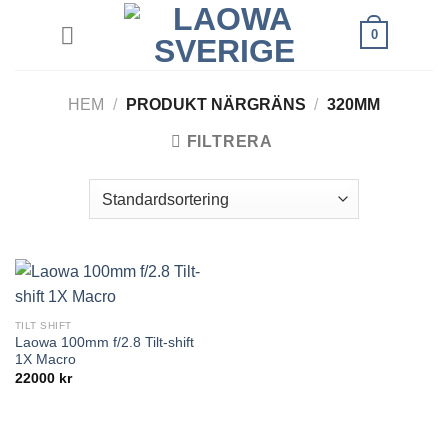
Skip
0
to
content
HEM
/
PRODUKT NÄRGRÄNS
/
320MM
FILTRERA
TILT SHIFT
Laowa 100mm f/2.8 Tilt-shift
1X Macro
22000
kr