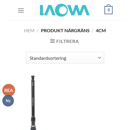
Skip
0
to
content
HEM
/
PRODUKT NÄRGRÄNS
/
4CM
FILTRERA
REA
Ny