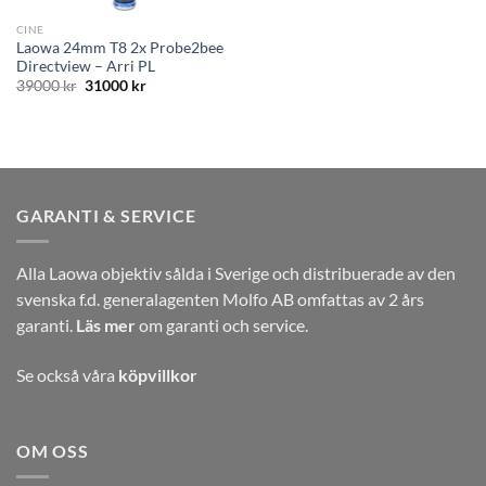
CINE
Laowa 24mm T8 2x Probe2bee
Directview – Arri PL
Det
Det
39000
kr
31000
kr
ursprungliga
nuvarande
priset
priset
var:
är:
39000 kr.
31000 kr.
GARANTI & SERVICE
Alla Laowa objektiv sålda i Sverige och distribuerade av den
svenska f.d. generalagenten Molfo AB omfattas av 2 års
garanti.
Läs mer
om garanti och service.
Se också våra
köpvillkor
OM OSS