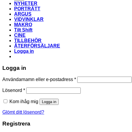
NYHETER
PORTRÄTT
ARGUS
VIDVINKLAR
MAKRO
Tilt Shift
CINE
TILLBEHÖR
ÅTERFÖRSÄLJARE
Logga in
Logga in
Obligatoriskt
Användarnamn eller e-postadress
*
Obligatoriskt
Lösenord
*
Kom ihåg mig
Logga in
Glömt ditt lösenord?
Registrera