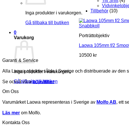
Tilt Shift
(4)
Vidvinkelobje
Tillbehör
(10)
Inga produkter i varukorgen.
Gå tillbaka till butiken
Snabbkoll
0
Porträttobjektiv
Varukorg
Laowa 105mm f/2 Smoot
10500
kr
Garanti & Service
Alla Laowa objektiv sålda i Sverige och distribuerade av den 
Inga produkter i varukorgen.
Gå tillbaka till butiken
Se också våra
köpvillkor
Om Oss
Varumärket Laowa representeras i Sverige av
Molfo AB
, ett 
Läs mer
om Molfo.
Kontakta Oss