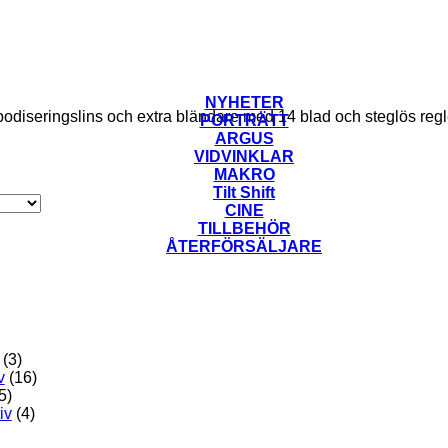
NYHETER
odiseringslins och extra bländare med 14 blad och steglös regl
PORTRÄTT
ARGUS
VIDVINKLAR
MAKRO
Tilt Shift
CINE
TILLBEHÖR
ÅTERFÖRSÄLJARE
(3)
v
(16)
5)
iv
(4)