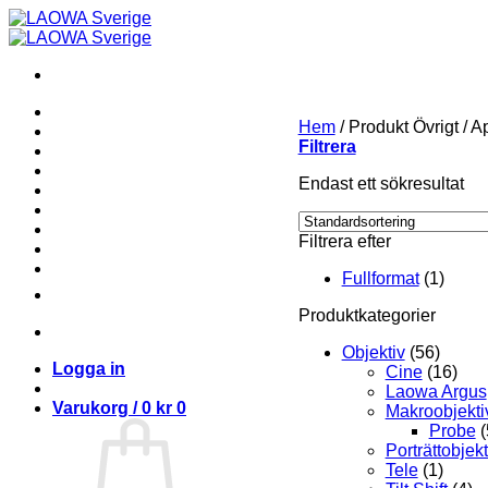
Skip
to
content
Hem
/
Produkt Övrigt
/
Ap
Filtrera
Endast ett sökresultat
Filtrera efter
Fullformat
(1)
Produktkategorier
Objektiv
(56)
Logga in
Cine
(16)
Laowa Argus
Varukorg /
0
kr
0
Makroobjekti
Probe
(
Porträttobjekt
Tele
(1)