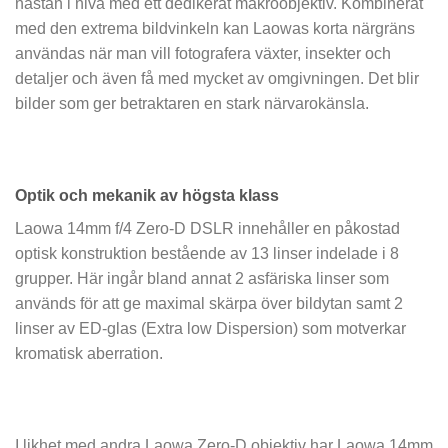
nästan i nivå med ett dedikerat makroobjektiv. Kombinerat
med den extrema bildvinkeln kan Laowas korta närgräns
användas när man vill fotografera växter, insekter och
detaljer och även få med mycket av omgivningen. Det blir
bilder som ger betraktaren en stark närvarokänsla.
Optik och mekanik av högsta klass
Laowa 14mm f/4 Zero-D DSLR innehåller en påkostad
optisk konstruktion bestående av 13 linser indelade i 8
grupper. Här ingår bland annat 2 asfäriska linser som
används för att ge maximal skärpa över bildytan samt 2
linser av ED-glas (Extra low Dispersion) som motverkar
kromatisk aberration.
I likhet med andra Laowa Zero-D objektiv har Laowa 14mm