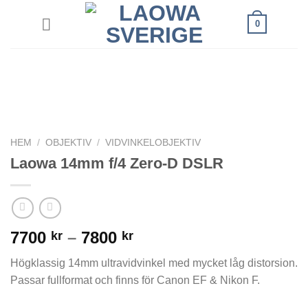
Skip
0
to
content
HEM
/
OBJEKTIV
/
VIDVINKELOBJEKTIV
Laowa 14mm f/4 Zero-D DSLR
Prisintervall:
7700
–
7800
kr
kr
7700 kr
Högklassig 14mm ultravidvinkel med mycket låg distorsion.
till
Passar fullformat och finns för Canon EF & Nikon F.
7800 kr