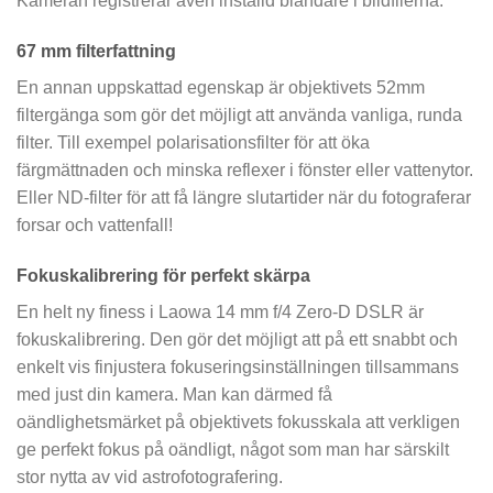
Kameran registrerar även inställd bländare i bildfilerna.
67 mm filterfattning
En annan uppskattad egenskap är objektivets 52mm
filtergänga som gör det möjligt att använda vanliga, runda
filter. Till exempel polarisationsfilter för att öka
färgmättnaden och minska reflexer i fönster eller vattenytor.
Eller ND-filter för att få längre slutartider när du fotograferar
forsar och vattenfall!
Fokuskalibrering för perfekt skärpa
En helt ny finess i Laowa 14 mm f/4 Zero-D DSLR är
fokuskalibrering. Den gör det möjligt att på ett snabbt och
enkelt vis finjustera fokuseringsinställningen tillsammans
med just din kamera. Man kan därmed få
oändlighetsmärket på objektivets fokusskala att verkligen
ge perfekt fokus på oändligt, något som man har särskilt
stor nytta av vid astrofotografering.