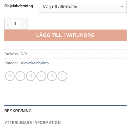
Objektivfattning
Laowa 14mm f/4 Zero-D DSLR mängd
LÄGG TILL I VARUKORG
Artikelnr:
N/A
Kategori:
Vidvinkelobjektiv
BESKRIVNING
YTTERLIGARE INFORMATION