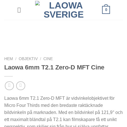
Skip
0
to
content
HEM
/
OBJEKTIV
/
CINE
Laowa 6mm T2.1 Zero-D MFT Cine
Laowa 6mm T2.1 Zero-D MFT är vidvinkelobjektivet för
Micro Four Thirds med den bredaste raktäcknade
bildvinkeln på marknaden. Med en bildvinkel på 121,9° och
ett maximalt bländtal på T2.1 kan filmskapare få ett unikt
perspektiv, som skiljer sig från hur vi själva uppfattar