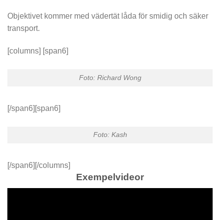
Objektivet kommer med vädertät låda för smidig och säker
transport.
[columns] [span6]
Foto: Richard Wong
[/span6][span6]
Foto: Kash
[/span6][/columns]
Exempelvideor