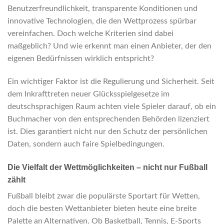
Benutzerfreundlichkeit, transparente Konditionen und
innovative Technologien, die den Wettprozess spürbar
vereinfachen. Doch welche Kriterien sind dabei
maßgeblich? Und wie erkennt man einen Anbieter, der den
eigenen Bedürfnissen wirklich entspricht?
Ein wichtiger Faktor ist die Regulierung und Sicherheit. Seit
dem Inkrafttreten neuer Glücksspielgesetze im
deutschsprachigen Raum achten viele Spieler darauf, ob ein
Buchmacher von den entsprechenden Behörden lizenziert
ist. Dies garantiert nicht nur den Schutz der persönlichen
Daten, sondern auch faire Spielbedingungen.
Die Vielfalt der Wettmöglichkeiten – nicht nur Fußball
zählt
Fußball bleibt zwar die populärste Sportart für Wetten,
doch die besten Wettanbieter bieten heute eine breite
Palette an Alternativen. Ob Basketball, Tennis, E-Sports