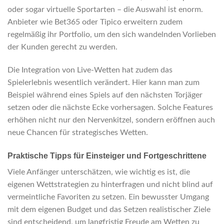
oder sogar virtuelle Sportarten – die Auswahl ist enorm.
Anbieter wie Bet365 oder Tipico erweitern zudem
regelmäßig ihr Portfolio, um den sich wandelnden Vorlieben
der Kunden gerecht zu werden.
Die Integration von Live-Wetten hat zudem das
Spielerlebnis wesentlich verändert. Hier kann man zum
Beispiel während eines Spiels auf den nächsten Torjäger
setzen oder die nächste Ecke vorhersagen. Solche Features
erhöhen nicht nur den Nervenkitzel, sondern eröffnen auch
neue Chancen für strategisches Wetten.
Praktische Tipps für Einsteiger und Fortgeschrittene
Viele Anfänger unterschätzen, wie wichtig es ist, die
eigenen Wettstrategien zu hinterfragen und nicht blind auf
vermeintliche Favoriten zu setzen. Ein bewusster Umgang
mit dem eigenen Budget und das Setzen realistischer Ziele
sind entscheidend, um langfristig Freude am Wetten zu