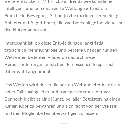
weiterentwickeln? Mit Blick auf Trends wie künstliche
Intelligenz und personalisierte Wettangebote ist die
Branche in Bewegung. Schon jetzt experimentieren einige
Anbieter mit Algorithmen, die Wettvorschläge individuell an
den Nutzer anpassen.
Interessant ist, ob diese Entwicklungen langfristig
tatsächlich mehr Kontrolle und bessere Chancen für den
Wettenden bedeuten – oder ob dadurch neue
Herausforderungen entstehen. Ein bisschen Skepsis ist
daher wohl angebracht.
Das Wetten wird durch die besten Wettanbieter heute auf
jeden Fall zugänglicher und transparenter als je zuvor.
Dennoch bleibt es eine Kunst, bei aller Begeisterung einen
kühlen Kopf zu bewahren und sich nicht von der Vielfalt
und den Möglichkeiten überwältigen zu lassen.