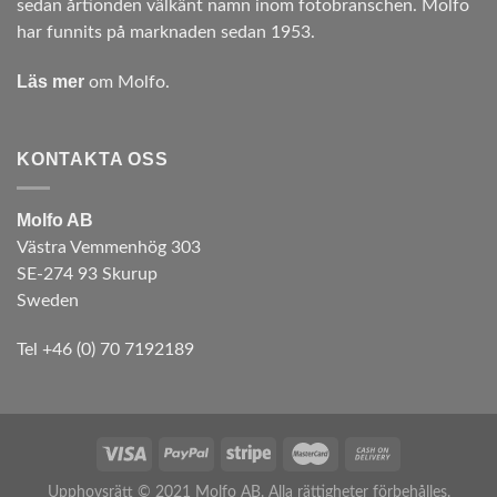
sedan årtionden välkänt namn inom fotobranschen. Molfo
har funnits på marknaden sedan 1953.
Läs mer
om Molfo.
KONTAKTA OSS
Molfo AB
Västra Vemmenhög 303
SE-274 93 Skurup
Sweden
Tel +46 (0) 70 7192189
Upphovsrätt © 2021 Molfo AB. Alla rättigheter förbehålles.