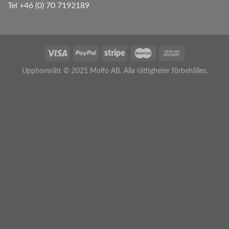
Tel +46 (0) 70 7192189
Upphovsrätt © 2021 Molfo AB. Alla rättigheter förbehålles.