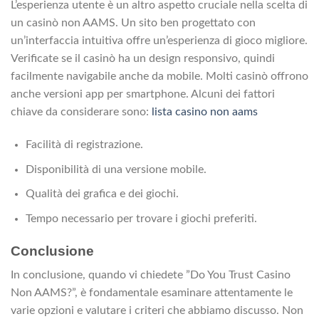
L’esperienza utente è un altro aspetto cruciale nella scelta di
un casinò non AAMS. Un sito ben progettato con
un’interfaccia intuitiva offre un’esperienza di gioco migliore.
Verificate se il casinò ha un design responsivo, quindi
facilmente navigabile anche da mobile. Molti casinò offrono
anche versioni app per smartphone. Alcuni dei fattori
chiave da considerare sono:
lista casino non aams
Facilità di registrazione.
Disponibilità di una versione mobile.
Qualità dei grafica e dei giochi.
Tempo necessario per trovare i giochi preferiti.
Conclusione
In conclusione, quando vi chiedete ”Do You Trust Casino
Non AAMS?”, è fondamentale esaminare attentamente le
varie opzioni e valutare i criteri che abbiamo discusso. Non