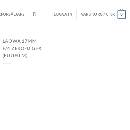
0
RFÖRSÄLJARE
LOGGA IN
VARUKORG /
0
KR
LAOWA 17MM
F/4 ZERO-D GFX
(FUJIFILM)