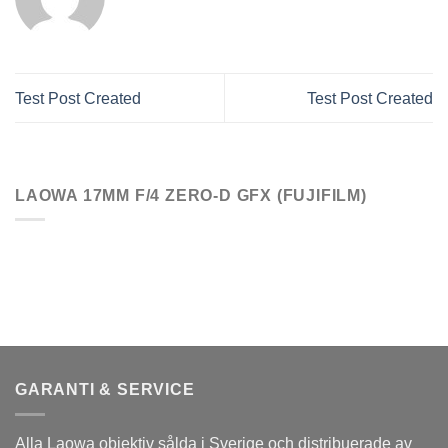
Test Post Created
Test Post Created
LAOWA 17MM F/4 ZERO-D GFX (FUJIFILM)
GARANTI & SERVICE
Alla Laowa objektiv sålda i Sverige och distribuerade av