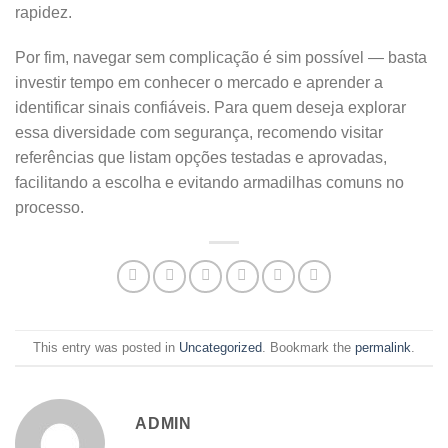
rapidez.
Por fim, navegar sem complicação é sim possível — basta
investir tempo em conhecer o mercado e aprender a
identificar sinais confiáveis. Para quem deseja explorar
essa diversidade com segurança, recomendo visitar
referências que listam opções testadas e aprovadas,
facilitando a escolha e evitando armadilhas comuns no
processo.
This entry was posted in
Uncategorized
. Bookmark the
permalink
.
ADMIN