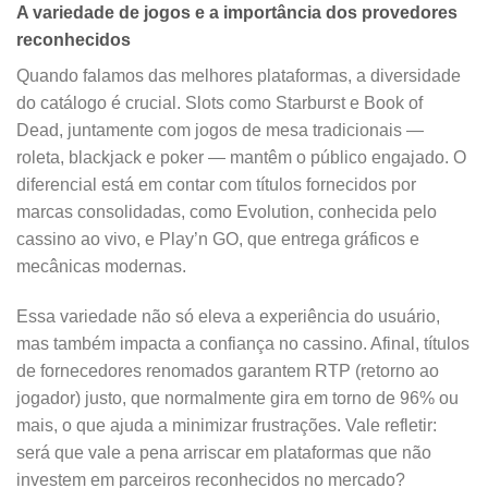
A variedade de jogos e a importância dos provedores
reconhecidos
Quando falamos das melhores plataformas, a diversidade
do catálogo é crucial. Slots como Starburst e Book of
Dead, juntamente com jogos de mesa tradicionais —
roleta, blackjack e poker — mantêm o público engajado. O
diferencial está em contar com títulos fornecidos por
marcas consolidadas, como Evolution, conhecida pelo
cassino ao vivo, e Play’n GO, que entrega gráficos e
mecânicas modernas.
Essa variedade não só eleva a experiência do usuário,
mas também impacta a confiança no cassino. Afinal, títulos
de fornecedores renomados garantem RTP (retorno ao
jogador) justo, que normalmente gira em torno de 96% ou
mais, o que ajuda a minimizar frustrações. Vale refletir:
será que vale a pena arriscar em plataformas que não
investem em parceiros reconhecidos no mercado?