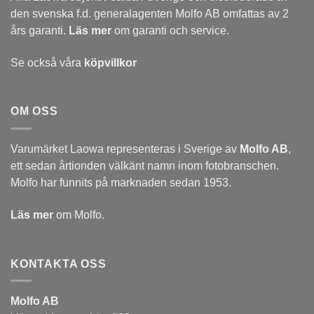
den svenska f.d. generalagenten Molfo AB omfattas av 2
års garanti.
Läs mer
om garanti och service.
Se också våra
köpvillkor
OM OSS
Varumärket Laowa representeras i Sverige av
Molfo AB
,
ett sedan årtionden välkänt namn inom fotobranschen.
Molfo har funnits på marknaden sedan 1953.
Läs mer
om Molfo.
KONTAKTA OSS
Molfo AB