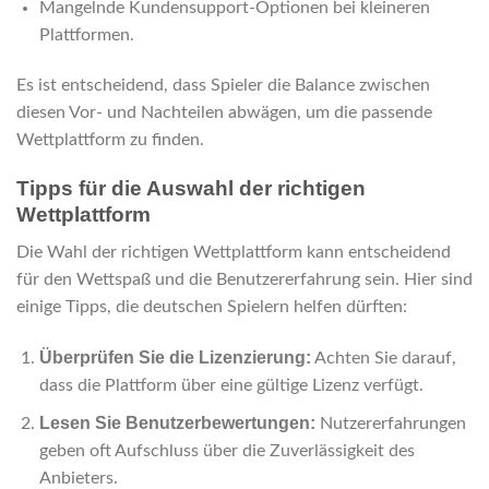
Mangelnde Kundensupport-Optionen bei kleineren
Plattformen.
Es ist entscheidend, dass Spieler die Balance zwischen
diesen Vor- und Nachteilen abwägen, um die passende
Wettplattform zu finden.
Tipps für die Auswahl der richtigen
Wettplattform
Die Wahl der richtigen Wettplattform kann entscheidend
für den Wettspaß und die Benutzererfahrung sein. Hier sind
einige Tipps, die deutschen Spielern helfen dürften:
Überprüfen Sie die Lizenzierung:
Achten Sie darauf,
dass die Plattform über eine gültige Lizenz verfügt.
Lesen Sie Benutzerbewertungen:
Nutzererfahrungen
geben oft Aufschluss über die Zuverlässigkeit des
Anbieters.