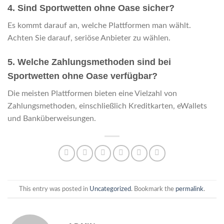
4. Sind Sportwetten ohne Oase sicher?
Es kommt darauf an, welche Plattformen man wählt.
Achten Sie darauf, seriöse Anbieter zu wählen.
5. Welche Zahlungsmethoden sind bei
Sportwetten ohne Oase verfügbar?
Die meisten Plattformen bieten eine Vielzahl von
Zahlungsmethoden, einschließlich Kreditkarten, eWallets
und Banküberweisungen.
This entry was posted in
Uncategorized
. Bookmark the
permalink
.