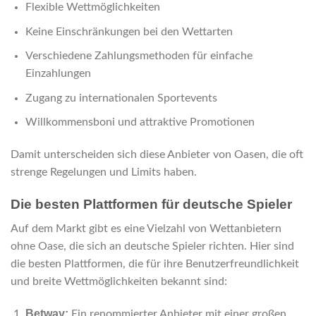
Flexible Wettmöglichkeiten
Keine Einschränkungen bei den Wettarten
Verschiedene Zahlungsmethoden für einfache
Einzahlungen
Zugang zu internationalen Sportevents
Willkommensboni und attraktive Promotionen
Damit unterscheiden sich diese Anbieter von Oasen, die oft
strenge Regelungen und Limits haben.
Die besten Plattformen für deutsche Spieler
Auf dem Markt gibt es eine Vielzahl von Wettanbietern
ohne Oase, die sich an deutsche Spieler richten. Hier sind
die besten Plattformen, die für ihre Benutzerfreundlichkeit
und breite Wettmöglichkeiten bekannt sind:
Betway:
Ein renommierter Anbieter mit einer großen