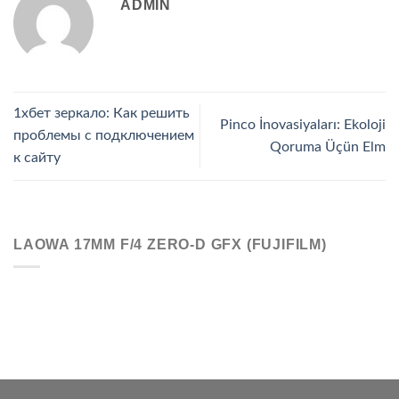
ADMIN
1хбет зеркало: Как решить
Pinco İnovasiyaları: Ekoloji
проблемы с подключением
Qoruma Üçün Elm
к сайту
LAOWA 17MM F/4 ZERO-D GFX (FUJIFILM)