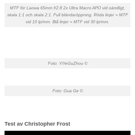
MTF för Laowa 65mm f/2.8 2x Ultra Macro APO vid oändligt,
skala 1:1 och skala 2:1. Full bländaröppning. Röda linjer = MTF
vid 10 lp/mm. Blå linjer = MTF vid 30 lp/mm.
Foto: YiYeGuZhou ©
Foto: Gua Ge ©
Test av Christopher Frost