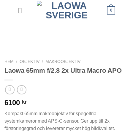
Skip
0
to
content
HEM
/
OBJEKTIV
/
MAKROOBJEKTIV
Laowa 65mm f/2.8 2x Ultra Macro APO
6100
kr
Kompakt 65mm makroobjektiv för spegelfria
systemkameror med APS-C-sensor. Ger upp till 2x
förstoringsgrad och levererar mycket hög bildkvalitet.