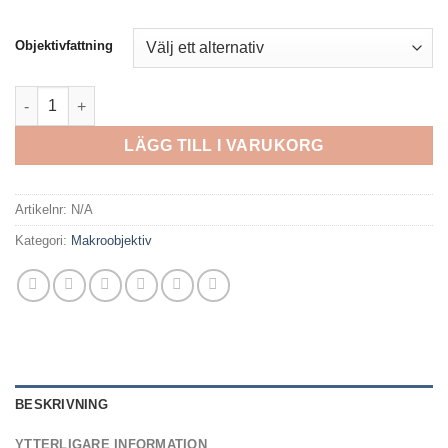
Objektivfattning
Laowa 65mm f/2.8 2x Ultra Macro APO mängd
LÄGG TILL I VARUKORG
Artikelnr:
N/A
Kategori:
Makroobjektiv
BESKRIVNING
YTTERLIGARE INFORMATION