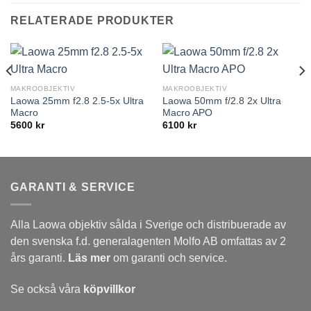
RELATERADE PRODUKTER
MAKROOBJEKTIV
MAKROOBJEKTIV
Laowa 25mm f2.8 2.5-5x Ultra
Laowa 50mm f/2.8 2x Ultra
Macro
Macro APO
5600
kr
6100
kr
GARANTI & SERVICE
Alla Laowa objektiv sålda i Sverige och distribuerade av
den svenska f.d. generalagenten Molfo AB omfattas av 2
års garanti.
Läs mer
om garanti och service.
Se också våra
köpvillkor