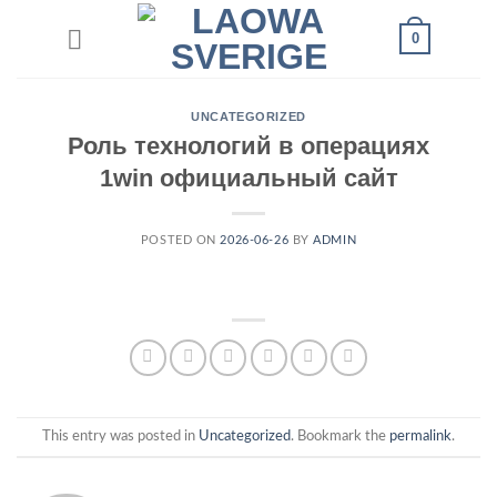
Skip
0
to
content
UNCATEGORIZED
Роль технологий в операциях
1win официальный сайт
POSTED ON
2026-06-26
BY
ADMIN
This entry was posted in
Uncategorized
. Bookmark the
permalink
.