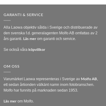
GARANTI & SERVICE
Alla Laowa objektiv sålda i Sverige och distribuerade av
den svenska f.d. generalagenten Molfo AB omfattas av 2
års garanti.
om garanti och service.
Läs mer
Se också våra
köpvillkor
OM OSS
Varumärket Laowa representeras i Sverige av
,
Molfo AB
ett sedan årtionden välkänt namn inom fotobranschen.
Molfo har funnits på marknaden sedan 1953.
om Molfo.
Läs mer