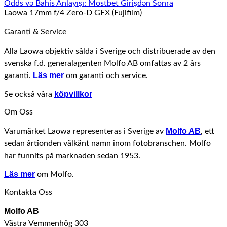
Odds və Bahis Anlayışı: Mostbet Girişdən Sonra
Laowa 17mm f/4 Zero-D GFX (Fujifilm)
Garanti & Service
Alla Laowa objektiv sålda i Sverige och distribuerade av den
svenska f.d. generalagenten Molfo AB omfattas av 2 års
Läs mer
garanti.
om garanti och service.
köpvillkor
Se också våra
Om Oss
Molfo AB
Varumärket Laowa representeras i Sverige av
, ett
sedan årtionden välkänt namn inom fotobranschen. Molfo
har funnits på marknaden sedan 1953.
Läs mer
om Molfo.
Kontakta Oss
Molfo AB
Västra Vemmenhög 303