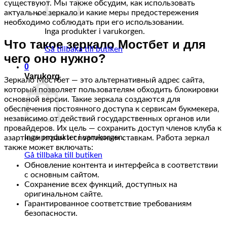
существуют. Мы также обсудим, как использовать
актуальное зеркало и какие меры предостережения
необходимо соблюдать при его использовании.
Inga produkter i varukorgen.
Что такое зеркало Мостбет и для
Gå tillbaka till butiken
чего оно нужно?
0
Varukorg
Зеркало Мостбет — это альтернативный адрес сайта,
который позволяет пользователям обходить блокировки
основной версии. Такие зеркала создаются для
обеспечения постоянного доступа к сервисам букмекера,
независимо от действий государственных органов или
провайдеров. Их цель — сохранить доступ членов клуба к
Inga produkter i varukorgen.
азартным играм и спортивным ставкам. Работа зеркал
также может включать:
Gå tillbaka till butiken
Обновление контента и интерфейса в соответствии
с основным сайтом.
Сохранение всех функций, доступных на
оригинальном сайте.
Гарантированное соответствие требованиям
безопасности.