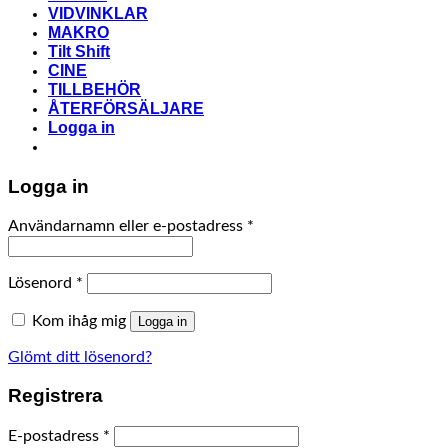
VIDVINKLAR
MAKRO
Tilt Shift
CINE
TILLBEHÖR
ÅTERFÖRSÄLJARE
Logga in
Logga in
Obligatoriskt
Användarnamn eller e-postadress
*
Obligatoriskt
Lösenord
*
Kom ihåg mig
Logga in
Glömt ditt lösenord?
Registrera
Obligatoriskt
E-postadress
*