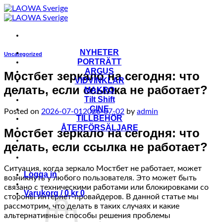
Skip
to
content
NYHETER
Uncategorized
PORTRÄTT
ARGUS
Мостбет зеркало на сегодня: что
VIDVINKLAR
делать, если ссылка не работает?
MAKRO
Tilt Shift
CINE
Posted on
2026-07-01
2026-07-02
by
admin
TILLBEHÖR
ÅTERFÖRSÄLJARE
Мостбет зеркало на сегодня: что
делать, если ссылка не работает?
Ситуация, когда зеркало Мостбет не работает, может
Logga in
возникнуть у любого пользователя. Это может быть
связано с техническими работами или блокировками со
Varukorg /
0
kr
0
стороны интернет-провайдеров. В данной статье мы
рассмотрим, что делать в таких случаях и какие
альтернативные способы решения проблемы